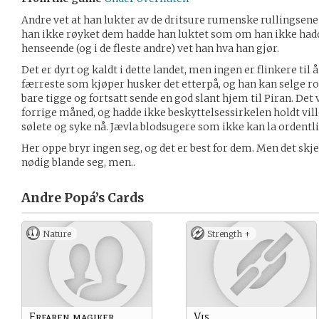
Andre vet at han lukter av de dritsure rumenske rullingsen
han ikke røyket dem hadde han luktet som om han ikke hadde 
henseende (og i de fleste andre) vet han hva han gjør.
Det er dyrt og kaldt i dette landet, men ingen er flinkere til 
færreste som kjøper husker det etterpå, og han kan selge rose
bare tigge og fortsatt sende en god slant hjem til Piran. Det 
forrige måned, og hadde ikke beskyttelsessirkelen holdt vi
sølete og syke nå. Jævla blodsugere som ikke kan la ordentlig
Her oppe bryr ingen seg, og det er best for dem. Men det skjer
nødig blande seg, men..
Andre Popá’s
Cards
Nature
Strength +
Erfaren magiker
Vis