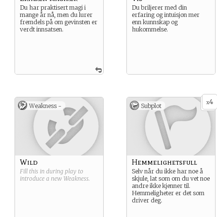
Du har praktisert magi i
Du briljerer med din
mange år nå, men du lurer
erfaring og intuisjon mer
fremdels på om gevinsten er
enn kunnskap og
verdt innsatsen.
hukommelse.
4
x
Weakness -
Subplot
Wild
Hemmelighetsfull
Fill this in during play to
Selv når du ikke har noe å
introduce a new
Weakness
.
skjule, lat som om du vet noe
andre ikke kjenner til.
Hemmeligheter er det som
driver deg.