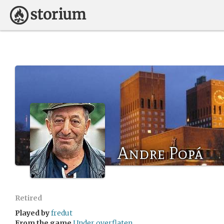
Andre Popá
Retired
Played by
fredut
From the game
Under overflaten