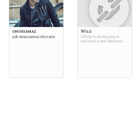
umursamaz
Wild
çok umursamaz davranır
Fill this in during play to
introduce a new
Weakness
.