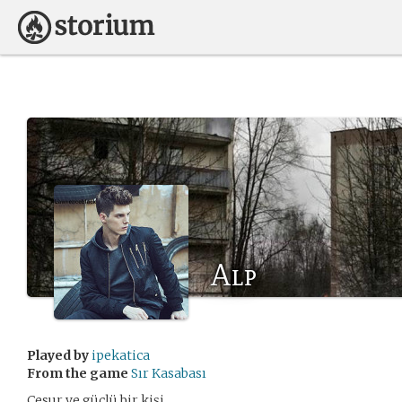
Alp
Played by
ipekatica
From the game
Sır Kasabası
Cesur ve güçlü bir kişi