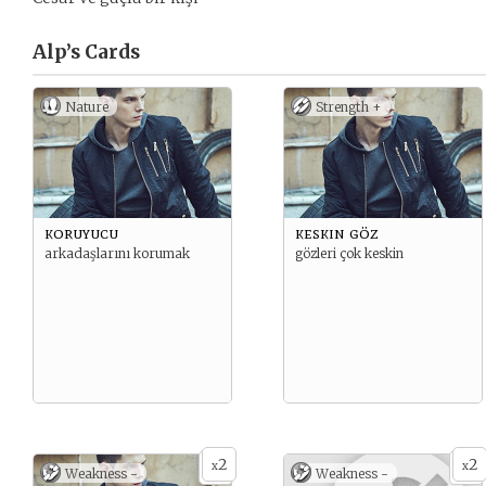
Alp’s
Cards
Nature
Strength +
koruyucu
keskin göz
arkadaşlarını korumak
gözleri çok keskin
2
2
x
x
Weakness -
Weakness -