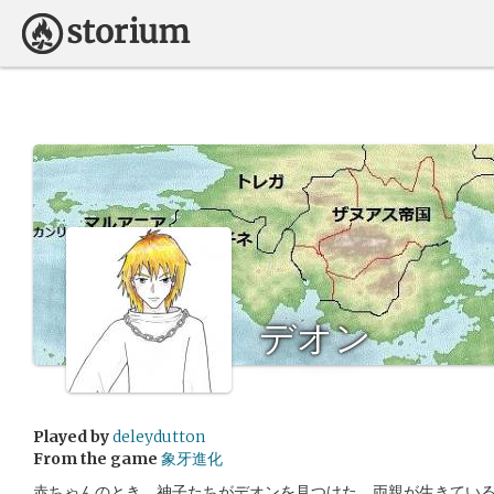
デオン
Played by
deleydutton
From the game
象牙進化
赤ちゃんのとき、神子たちがデオンを見つけた。両親が生きてい