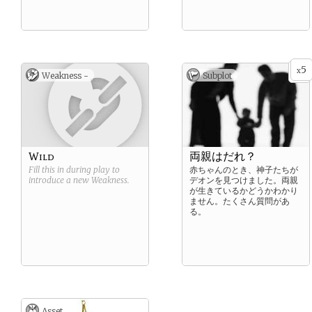
5
x
Weakness -
Subplot
Wild
両親はだれ？
Fill this in during play to
赤ちゃんのとき、神子たちが
introduce a new
Weakness
.
デオンを見つけました。両親
が生きているかどうかわかり
ません。たくさん質問があ
る。
Asset